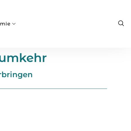
emie
kumkehr
erbringen