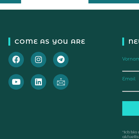
COME AS YOU ARE
NE
Vornam
Email
*Ich bin
aktuell