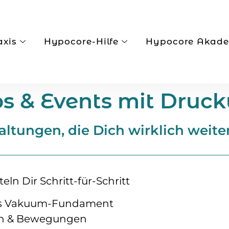
axis
Hypocore-Hilfe
Hypocore Akad
s & Events mit Druc
taltungen, die Dich wirklich weit
n Dir Schritt-für-Schritt
ames Vakuum-Fundament
zen & Bewegungen